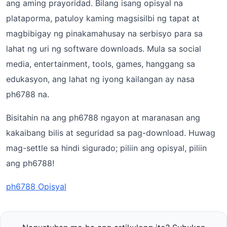
ang aming prayoridad. Bilang isang opisyal na
plataporma, patuloy kaming magsisilbi ng tapat at
magbibigay ng pinakamahusay na serbisyo para sa
lahat ng uri ng software downloads. Mula sa social
media, entertainment, tools, games, hanggang sa
edukasyon, ang lahat ng iyong kailangan ay nasa
ph6788 na.
Bisitahin na ang ph6788 ngayon at maranasan ang
kakaibang bilis at seguridad sa pag-download. Huwag
mag-settle sa hindi sigurado; piliin ang opisyal, piliin
ang ph6788!
ph6788 Opisyal