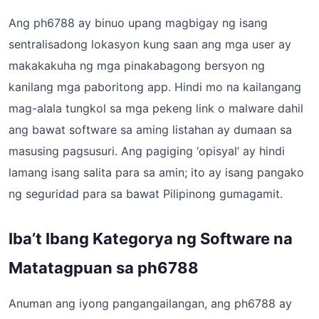
Ang ph6788 ay binuo upang magbigay ng isang
sentralisadong lokasyon kung saan ang mga user ay
makakakuha ng mga pinakabagong bersyon ng
kanilang mga paboritong app. Hindi mo na kailangang
mag-alala tungkol sa mga pekeng link o malware dahil
ang bawat software sa aming listahan ay dumaan sa
masusing pagsusuri. Ang pagiging ‘opisyal’ ay hindi
lamang isang salita para sa amin; ito ay isang pangako
ng seguridad para sa bawat Pilipinong gumagamit.
Iba’t Ibang Kategorya ng Software na
Matatagpuan sa ph6788
Anuman ang iyong pangangailangan, ang ph6788 ay