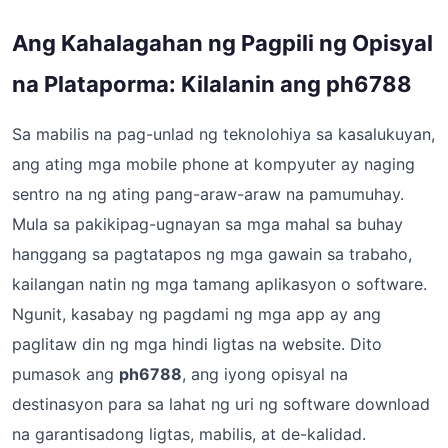
Ang Kahalagahan ng Pagpili ng Opisyal
na Plataporma: Kilalanin ang ph6788
Sa mabilis na pag-unlad ng teknolohiya sa kasalukuyan,
ang ating mga mobile phone at kompyuter ay naging
sentro na ng ating pang-araw-araw na pamumuhay.
Mula sa pakikipag-ugnayan sa mga mahal sa buhay
hanggang sa pagtatapos ng mga gawain sa trabaho,
kailangan natin ng mga tamang aplikasyon o software.
Ngunit, kasabay ng pagdami ng mga app ay ang
paglitaw din ng mga hindi ligtas na website. Dito
pumasok ang
ph6788
, ang iyong opisyal na
destinasyon para sa lahat ng uri ng software download
na garantisadong ligtas, mabilis, at de-kalidad.