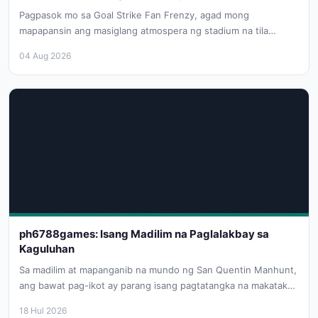
Pagpasok mo sa Goal Strike Fan Frenzy, agad mong
mapapansin ang masiglang atmospera ng stadium na tila
naghihintay ng malaking...
04 Aug 2026
ph6788games: Isang Madilim na Paglalakbay sa
Kaguluhan
Sa madilim at mapanganib na mundo ng San Quentin Manhunt,
ang bawat pag-ikot ay parang isang pagtatangka na makatakas
mula...
18 Hul 2026