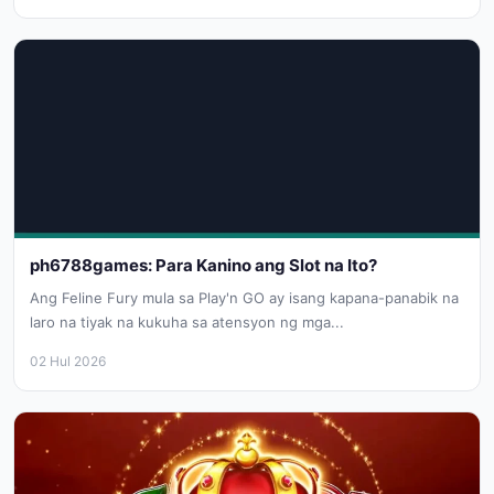
ph6788games: Para Kanino ang Slot na Ito?
Ang Feline Fury mula sa Play'n GO ay isang kapana-panabik na
laro na tiyak na kukuha sa atensyon ng mga...
02 Hul 2026