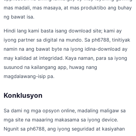
mas madali, mas masaya, at mas produktibo ang buhay
ng bawat isa.
Hindi lang kami basta isang download site; kami ay
iyong partner sa digital na mundo. Sa ph6788, tinitiyak
namin na ang bawat byte na iyong idina-download ay
may kalidad at integridad. Kaya naman, para sa iyong
susunod na kailangang app, huwag nang
magdalawang-isip pa.
Konklusyon
Sa dami ng mga opsyon online, madaling maligaw sa
mga site na maaaring makasama sa iyong device.
Ngunit sa ph6788, ang iyong seguridad at kasiyahan