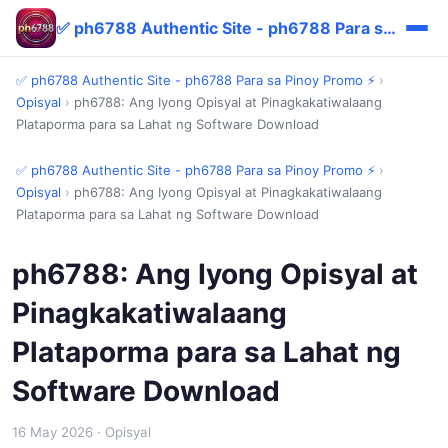
✅ ph6788 Authentic Site - ph6788 Para sa Pinoy Promo ⚡
✅ ph6788 Authentic Site - ph6788 Para sa Pinoy Promo ⚡
›
Opisyal
›
ph6788: Ang Iyong Opisyal at Pinagkakatiwalaang
Plataporma para sa Lahat ng Software Download
✅ ph6788 Authentic Site - ph6788 Para sa Pinoy Promo ⚡
›
Opisyal
›
ph6788: Ang Iyong Opisyal at Pinagkakatiwalaang
Plataporma para sa Lahat ng Software Download
ph6788: Ang Iyong Opisyal at
Pinagkakatiwalaang
Plataporma para sa Lahat ng
Software Download
16 May 2026
· Opisyal