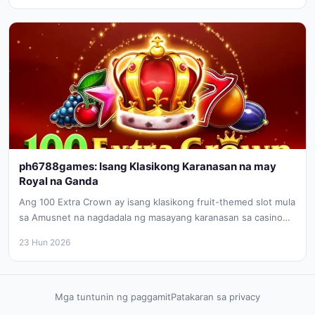
ph6788games: Isang Klasikong Karanasan na may
Royal na Ganda
Ang 100 Extra Crown ay isang klasikong fruit-themed slot mula
sa Amusnet na nagdadala ng masayang karanasan sa casino
diretso...
23 Hun 2026
Mga tuntunin ng paggamit
Patakaran sa privacy