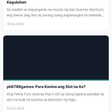
Kaguluhan
Sa madilim at mapanganib na mundo ng San Quentin Manhunt,
ang bawat pag-ikot ay parang isang pagtatangka na makatakas
mula...
18 Hul 2026
ph6788games: Para Kanino ang Slot na Ito?
Ang Feline Fury mula sa Play'n GO ay isang kapana-panabik na
laro na tiyak na kukuha sa atensyon ng mga...
02 Hul 2026