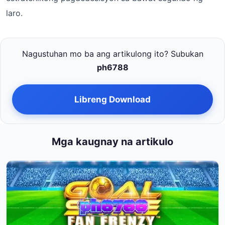
laro.
Nagustuhan mo ba ang artikulong ito? Subukan
ph6788
Libreng Download
Mga kaugnay na artikulo