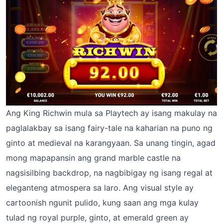
Ang King Richwin mula sa Playtech ay isang makulay na
paglalakbay sa isang fairy-tale na kaharian na puno ng
ginto at medieval na karangyaan. Sa unang tingin, agad
mong mapapansin ang grand marble castle na
nagsisilbing backdrop, na nagbibigay ng isang regal at
eleganteng atmospera sa laro. Ang visual style ay
cartoonish ngunit pulido, kung saan ang mga kulay
tulad ng royal purple, ginto, at emerald green ay