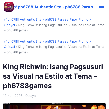
✅ ph6788 Authentic Site - ph6788 Para sa Pinoy Promo ⚡
✅ ph6788 Authentic Site - ph6788 Para sa Pinoy Promo ⚡
›
Opisyal
›
King Richwin: Isang Pagsusuri sa Visual na Estilo at Tema
– ph6788games
✅ ph6788 Authentic Site - ph6788 Para sa Pinoy Promo ⚡
›
Opisyal
›
King Richwin: Isang Pagsusuri sa Visual na Estilo at Tema
– ph6788games
King Richwin: Isang Pagsusuri
sa Visual na Estilo at Tema –
ph6788games
12 Hun 2026
· Opisyal